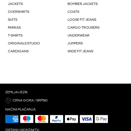
JACKETS
BOMBER JACKETS
OVERSHIRTS
COATS
SUITS
LOOSE FIT JEANS
PARKAS
CARGO TROUSERS
T-SHIRTS
UNDERWEAR
ORIGINALS STUDIO
JUMPERS
CARDIGANS
WIDE FIT JEANS
ZEMLJA/JEZIK
CRNA GORA / SRPSKI
NAČINI PLAĆANJA
OSTANI U KONTAKTU