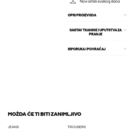
Novi artikli svakog dana
OPIS PROIZVODA
SASTAV TKANINE I UPUTSTVA ZA
PRANJE
ISPORUKA I POVRAĆAJ
MOŽDA ĆE TI BITI ZANIMLJIVO
JEANS
TROUSERS