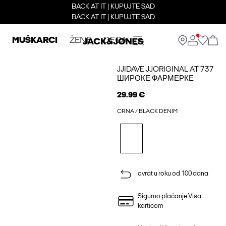
BACK AT IT | KUPUJTE SAD
BACK AT IT | KUPUJTE SAD
MUŠKARCI
ŽENE
DECA
JJIDAVE JJORIGINAL AT 737
ШИРОКЕ ФАРМЕРКЕ
29.99 €
CRNA / BLACK DENIM
ovrat u roku od 100 dana
Sigurno plaćanje Visa
karticom