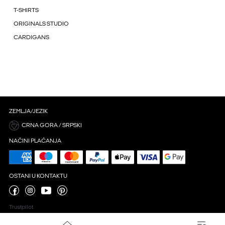
T-SHIRTS
ORIGINALS STUDIO
CARDIGANS
ZEMLJA/JEZIK
CRNA GORA / SRPSKI
NAČINI PLAĆANJA
OSTANI U KONTAKTU
Trustpilot