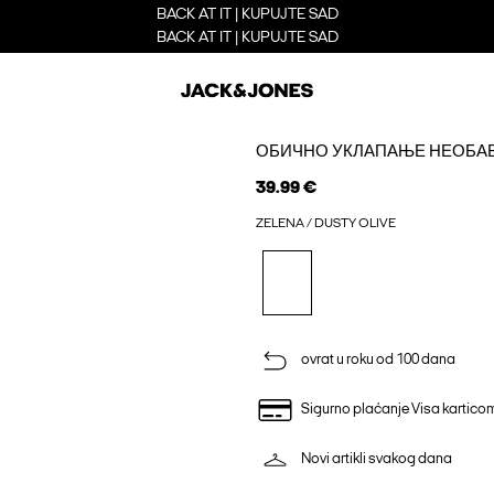
BACK AT IT | KUPUJTE SAD
BACK AT IT | KUPUJTE SAD
ОБИЧНО УКЛАПАЊЕ НЕОБА
39.99 €
ZELENA / DUSTY OLIVE
ovrat u roku od 100 dana
Sigurno plaćanje Visa kartico
Novi artikli svakog dana