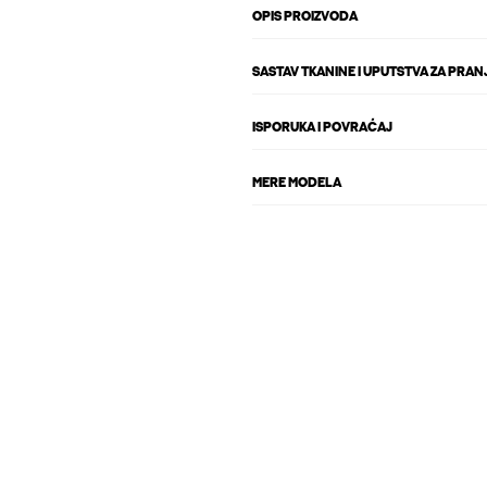
OPIS PROIZVODA
SASTAV TKANINE I UPUTSTVA ZA PRAN
ISPORUKA I POVRAĆAJ
MERE MODELA