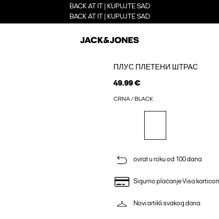
BACK AT IT | KUPUJTE SAD
BACK AT IT | KUPUJTE SAD
ПЛУС ПЛЕТЕНИ ШТРАС
49.99 €
CRNA / BLACK
ovrat u roku od 100 dana
Sigurno plaćanje Visa kartico
Novi artikli svakog dana