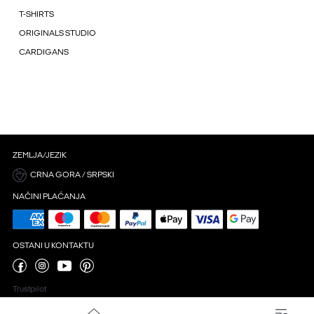
T-SHIRTS
ORIGINALS STUDIO
CARDIGANS
ZEMLJA/JEZIK
CRNA GORA / SRPSKI
NAČINI PLAĆANJA
OSTANI U KONTAKTU
Trustpilot