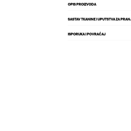
OPIS PROIZVODA
SASTAV TKANINE I UPUTSTVA ZA PRAN
ISPORUKA I POVRAĆAJ