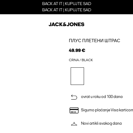
BACK AT IT | KUPUJTE SAD
BACK AT IT | KUPUJTE SAD
ПЛУС ПЛЕТЕНИ ШТРАС
49.99 €
CRNA / BLACK
ovrat u roku od 100 dana
Sigurno plaćanje Visa kartico
Novi artikli svakog dana