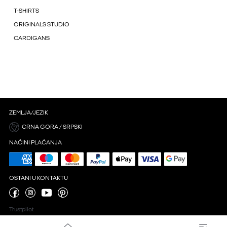
T-SHIRTS
ORIGINALS STUDIO
CARDIGANS
ZEMLJA/JEZIK
CRNA GORA / SRPSKI
NAČINI PLAĆANJA
OSTANI U KONTAKTU
Trustpilot