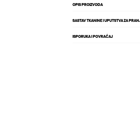
OPIS PROIZVODA
SASTAV TKANINE I UPUTSTVA ZA PRAN
ISPORUKA I POVRAĆAJ