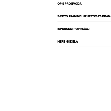
OPIS PROIZVODA
SASTAV TKANINE I UPUTSTVA ZA PRAN
ISPORUKA I POVRAĆAJ
MERE MODELA