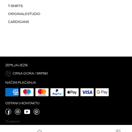
T-SHIRTS
ORIGINALS STUDIO
CARDIGANS
ZEMLJA/JEZIK
CRNA GORA / SRPSKI
NAČINI PLAĆANJA
OSTANI U KONTAKTU
Trustpilot