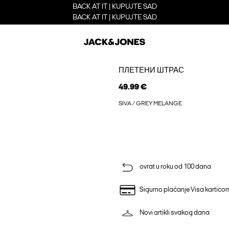
BACK AT IT | KUPUJTE SAD
BACK AT IT | KUPUJTE SAD
ПЛЕТЕНИ ШТРАС
49.99 €
SIVA / GREY MELANGE
ovrat u roku od 100 dana
Sigurno plaćanje Visa kartico
Novi artikli svakog dana