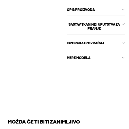
OPIS PROIZVODA
SASTAV TKANINE I UPUTSTVA ZA
PRANJE
ISPORUKA I POVRAĆAJ
MERE MODELA
MOŽDA ĆE TI BITI ZANIMLJIVO