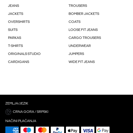
JEANS
TROUSERS
JACKETS
BOMBER JACKETS
OVERSHIRTS
COATS
SUITS
LOOSE FIT JEANS
PARKAS
CARGO TROUSERS
T-SHIRTS
UNDERWEAR
ORIGINALS STUDIO
JUMPERS
CARDIGANS
WIDE FIT JEANS
ZEMLJA/JEZIK
CRNA GORA / SRPSKI
NAČINI PLAĆANJA