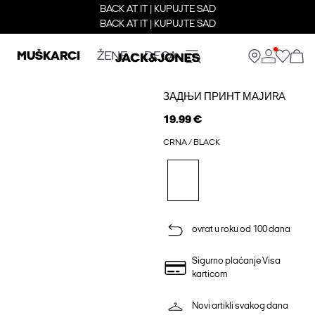
BACK AT IT | KUPUJTE SAD
BACK AT IT | KUPUJTE SAD
MUŠKARCI
ŽENE
DECA
ЗАДЊИ ПРИНТ МАЈИRA
19.99 €
CRNA / BLACK
ovrat u roku od 100 dana
Sigurno plaćanje Visa
karticom
Novi artikli svakog dana