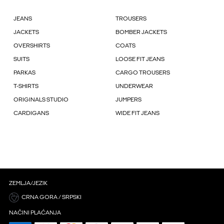
JEANS
TROUSERS
JACKETS
BOMBER JACKETS
OVERSHIRTS
COATS
SUITS
LOOSE FIT JEANS
PARKAS
CARGO TROUSERS
T-SHIRTS
UNDERWEAR
ORIGINALS STUDIO
JUMPERS
CARDIGANS
WIDE FIT JEANS
ZEMLJA/JEZIK
CRNA GORA / SRPSKI
NAČINI PLAĆANJA