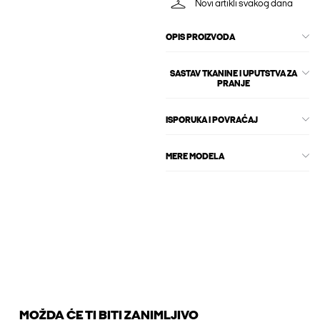
Novi artikli svakog dana
OPIS PROIZVODA
SASTAV TKANINE I UPUTSTVA ZA
PRANJE
ISPORUKA I POVRAĆAJ
MERE MODELA
MOŽDA ĆE TI BITI ZANIMLJIVO