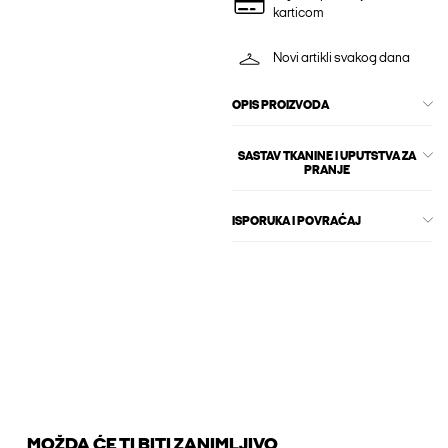
karticom
Novi artikli svakog dana
OPIS PROIZVODA
SASTAV TKANINE I UPUTSTVA ZA
PRANJE
ISPORUKA I POVRAĆAJ
MOŽDA ĆE TI BITI ZANIMLJIVO