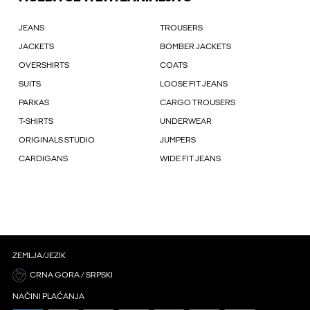
JEANS
TROUSERS
JACKETS
BOMBER JACKETS
OVERSHIRTS
COATS
SUITS
LOOSE FIT JEANS
PARKAS
CARGO TROUSERS
T-SHIRTS
UNDERWEAR
ORIGINALS STUDIO
JUMPERS
CARDIGANS
WIDE FIT JEANS
ZEMLJA/JEZIK
CRNA GORA / SRPSKI
NAČINI PLAĆANJA