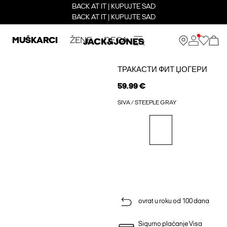
BACK AT IT | KUPUJTE SAD
BACK AT IT | KUPUJTE SAD
MUŠKARCI
ŽENE
DECA
ТРАКАСТИ ФИТ ЏОГЕРИ
59.99 €
SIVA / STEEPLE GRAY
ovrat u roku od 100 dana
Sigurno plaćanje Visa