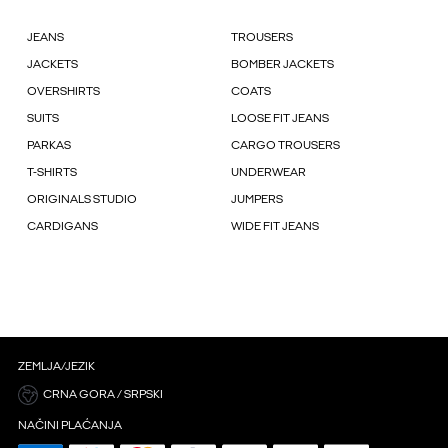
JEANS
TROUSERS
JACKETS
BOMBER JACKETS
OVERSHIRTS
COATS
SUITS
LOOSE FIT JEANS
PARKAS
CARGO TROUSERS
T-SHIRTS
UNDERWEAR
ORIGINALS STUDIO
JUMPERS
CARDIGANS
WIDE FIT JEANS
ZEMLJA/JEZIK
CRNA GORA / SRPSKI
NAČINI PLAĆANJA