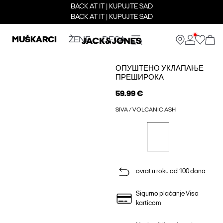
BACK AT IT | KUPUJTE SAD
BACK AT IT | KUPUJTE SAD
MUŠKARCI
ŽENE
DECA
ОПУШТЕНО УКЛАПАЊЕ
ПРЕШИРОКА
59.99 €
SIVA / VOLCANIC ASH
ovrat u roku od 100 dana
Sigurno plaćanje Visa
karticom