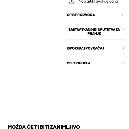
Novi artikli svakog dana
OPIS PROIZVODA
SASTAV TKANINE I UPUTSTVA ZA
PRANJE
ISPORUKA I POVRAĆAJ
MERE MODELA
MOŽDA ĆE TI BITI ZANIMLJIVO