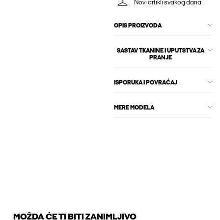
Novi artikli svakog dana
OPIS PROIZVODA
SASTAV TKANINE I UPUTSTVA ZA
PRANJE
ISPORUKA I POVRAĆAJ
MERE MODELA
MOŽDA ĆE TI BITI ZANIMLJIVO