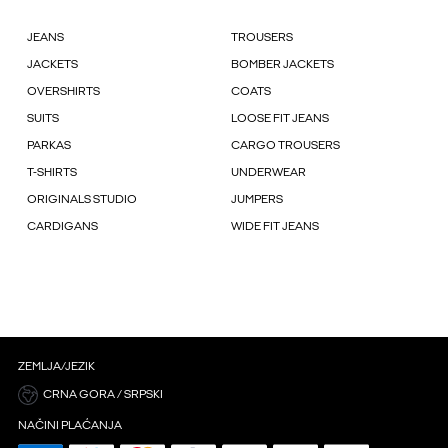
JEANS
TROUSERS
JACKETS
BOMBER JACKETS
OVERSHIRTS
COATS
SUITS
LOOSE FIT JEANS
PARKAS
CARGO TROUSERS
T-SHIRTS
UNDERWEAR
ORIGINALS STUDIO
JUMPERS
CARDIGANS
WIDE FIT JEANS
ZEMLJA/JEZIK
CRNA GORA / SRPSKI
NAČINI PLAĆANJA