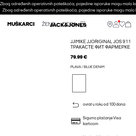
Zbog određenih operativnih poteškoća, pojedine isporuke mogu malo ka
Zbog određenih operativnih poteškoća, pojedine isporuke mogu malo k
MUŠKARCI
ŽENE
DECA
JJIMIKE JJORIGINAL JOS 911
ТРАКАСТЕ ФИТ ФАРМЕРКЕ
79.99 €
PLAVA / BLUE DENIM
ovrat u roku od 100 dana
Sigurno plaćanje Visa
karticom