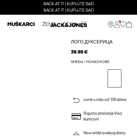
BACK AT IT | KUPUJTE SAD
BACK AT IT | KUPUJTE SAD
MUŠKARCI
ŽENE
DECA
ЛОГО ДУКСЕРИЦА
39.99 €
SMEĐA / MONKS ROBE
ovrat u roku od 100 dana
Sigurno plaćanje Visa
karticom
Novi artikli svakog dana