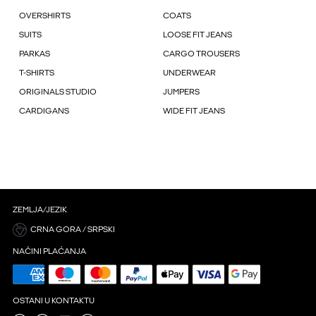
OVERSHIRTS
COATS
SUITS
LOOSE FIT JEANS
PARKAS
CARGO TROUSERS
T-SHIRTS
UNDERWEAR
ORIGINALS STUDIO
JUMPERS
CARDIGANS
WIDE FIT JEANS
ZEMLJA/JEZIK
CRNA GORA / SRPSKI
NAČINI PLAĆANJA
OSTANI U KONTAKTU