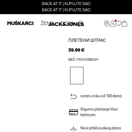
BACK AT IT | KUPUJTE SAD
BACK AT IT | KUPUJTE SAD
MUŠKARCI
ŽENE
DECA
ПЛЕТЕНИ ШТРАС
39.99 €
BEŽ / MOONBEAM
ovrat u roku od 100 dana
Sigurno plaćanje Visa
karticom
Novi artikli svakog dana