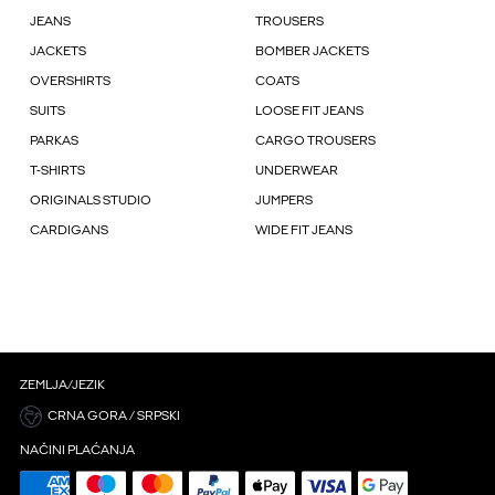
JEANS
TROUSERS
JACKETS
BOMBER JACKETS
OVERSHIRTS
COATS
SUITS
LOOSE FIT JEANS
PARKAS
CARGO TROUSERS
T-SHIRTS
UNDERWEAR
ORIGINALS STUDIO
JUMPERS
CARDIGANS
WIDE FIT JEANS
ZEMLJA/JEZIK
CRNA GORA / SRPSKI
NAČINI PLAĆANJA