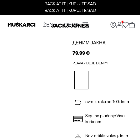
BACK AT IT | KUPUJTE SAD
BACK AT IT | KUPUJTE SAD
MUŠKARCI
ŽENE
DECA
ДЕНИМ ЈАКНА
79.99 €
PLAVA / BLUE DENIM
ovrat u roku od 100 dana
Sigurno plaćanje Visa
karticom
Novi artikli svakog dana