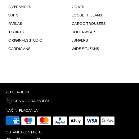
OVERSHIRTS
COATS
SUITS
LOOSE FIT JEANS
PARKAS
CARGO TROUSERS
T-SHIRTS
UNDERWEAR
ORIGINALS STUDIO
JUMPERS
CARDIGANS
WIDE FIT JEANS
ZEMLJA/JEZIK
CRNA GORA / SRPSKI
NAČINI PLAĆANJA
OSTANI U KONTAKTU