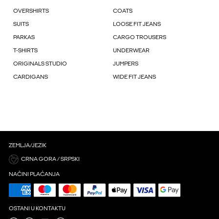
OVERSHIRTS
COATS
SUITS
LOOSE FIT JEANS
PARKAS
CARGO TROUSERS
T-SHIRTS
UNDERWEAR
ORIGINALS STUDIO
JUMPERS
CARDIGANS
WIDE FIT JEANS
ZEMLJA/JEZIK
CRNA GORA / SRPSKI
NAČINI PLAĆANJA
OSTANI U KONTAKTU