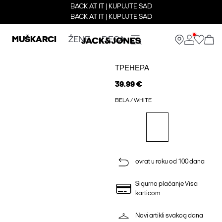
BACK AT IT | KUPUJTE SAD
BACK AT IT | KUPUJTE SAD
MUŠKARCI
ŽENE
DECA
ТРЕНЕРА
39.99 €
BELA / WHITE
ovrat u roku od 100 dana
Sigurno plaćanje Visa
karticom
Novi artikli svakog dana