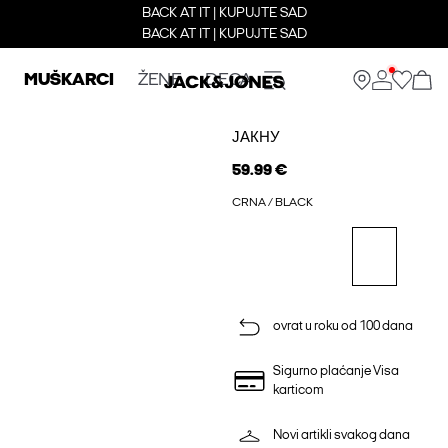
BACK AT IT | KUPUJTE SAD
BACK AT IT | KUPUJTE SAD
MUŠKARCI
ŽENE
DECA
ЈАКНУ
59.99 €
CRNA / BLACK
ovrat u roku od 100 dana
Sigurno plaćanje Visa
karticom
Novi artikli svakog dana