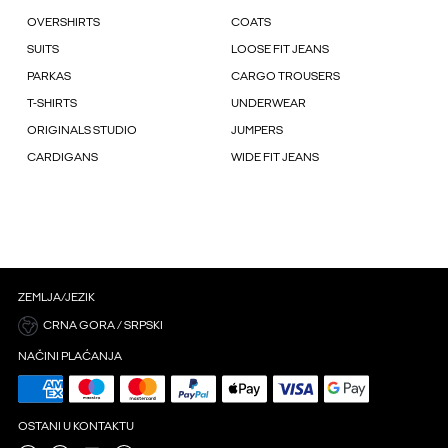
OVERSHIRTS
COATS
SUITS
LOOSE FIT JEANS
PARKAS
CARGO TROUSERS
T-SHIRTS
UNDERWEAR
ORIGINALS STUDIO
JUMPERS
CARDIGANS
WIDE FIT JEANS
ZEMLJA/JEZIK
CRNA GORA / SRPSKI
NAČINI PLAĆANJA
OSTANI U KONTAKTU