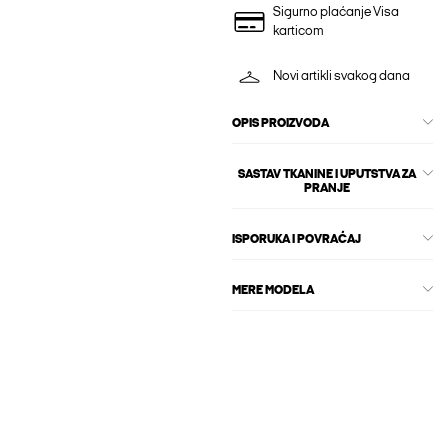
Sigurno plaćanje Visa
karticom
Novi artikli svakog dana
OPIS PROIZVODA
SASTAV TKANINE I UPUTSTVA ZA
PRANJE
ISPORUKA I POVRAĆAJ
MERE MODELA