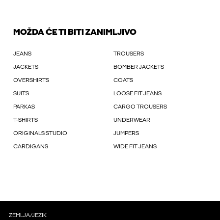
MOŽDA ĆE TI BITI ZANIMLJIVO
JEANS
TROUSERS
JACKETS
BOMBER JACKETS
OVERSHIRTS
COATS
SUITS
LOOSE FIT JEANS
PARKAS
CARGO TROUSERS
T-SHIRTS
UNDERWEAR
ORIGINALS STUDIO
JUMPERS
CARDIGANS
WIDE FIT JEANS
ZEMLJA/JEZIK