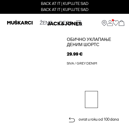
BACK AT IT | KUPUJTE SAD
BACK AT IT | KUPUJTE SAD
MUŠKARCI
ŽENE
DECA
ОБИЧНО УКЛАПАЊЕ
ДЕНИМ ШОРТС
29.99 €
SIVA / GREY DENIM
ovrat u roku od 100 dana