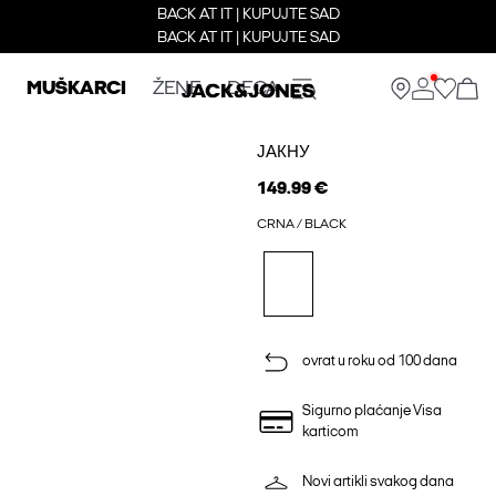
BACK AT IT | KUPUJTE SAD
BACK AT IT | KUPUJTE SAD
MUŠKARCI
ŽENE
DECA
ЈАКНУ
149.99 €
CRNA / BLACK
ovrat u roku od 100 dana
Sigurno plaćanje Visa
karticom
Novi artikli svakog dana