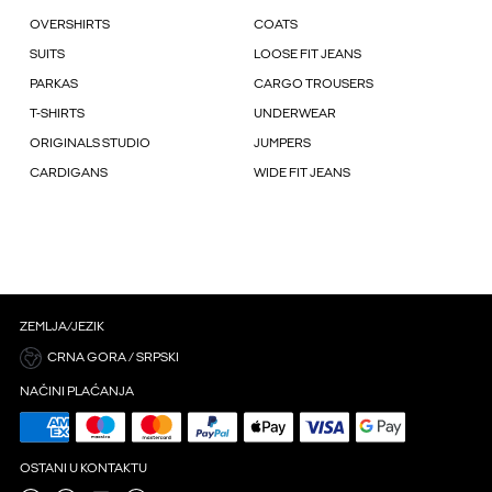
OVERSHIRTS
COATS
SUITS
LOOSE FIT JEANS
PARKAS
CARGO TROUSERS
T-SHIRTS
UNDERWEAR
ORIGINALS STUDIO
JUMPERS
CARDIGANS
WIDE FIT JEANS
ZEMLJA/JEZIK
CRNA GORA / SRPSKI
NAČINI PLAĆANJA
OSTANI U KONTAKTU