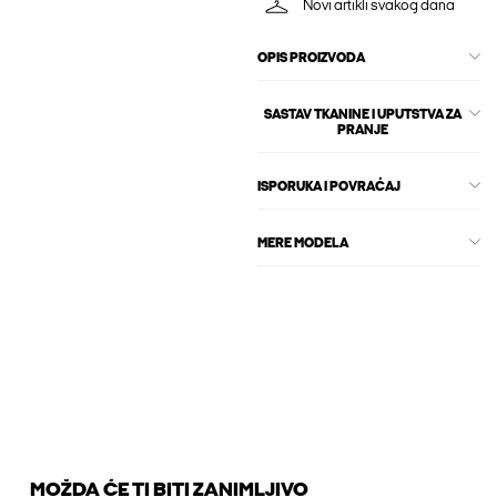
Novi artikli svakog dana
OPIS PROIZVODA
SASTAV TKANINE I UPUTSTVA ZA
PRANJE
ISPORUKA I POVRAĆAJ
MERE MODELA
MOŽDA ĆE TI BITI ZANIMLJIVO