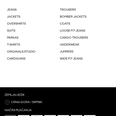
JEANS
TROUSERS
JACKETS
BOMBER JACKETS
OVERSHIRTS
COATS
SUITS
LOOSE FIT JEANS
PARKAS
CARGO TROUSERS
T-SHIRTS
UNDERWEAR
ORIGINALS STUDIO
JUMPERS
CARDIGANS
WIDE FIT JEANS
ZEMLJA/JEZIK
CRNA GORA / SRPSKI
NAČINI PLAĆANJA