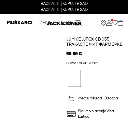
BACK AT IT | KUPUJTE SAD
BACK AT IT | KUPUJTE SAD
MUŠKARCI
ŽENE
DECA
JJIMIKE JJFOX CB 055
ТРАКАСТЕ ФИТ ФАРМЕРКЕ
59.99 €
PLAVA / BLUE DENIM
ovrat u roku od 100 dana
Sigurno plaćanje Visa
karticom