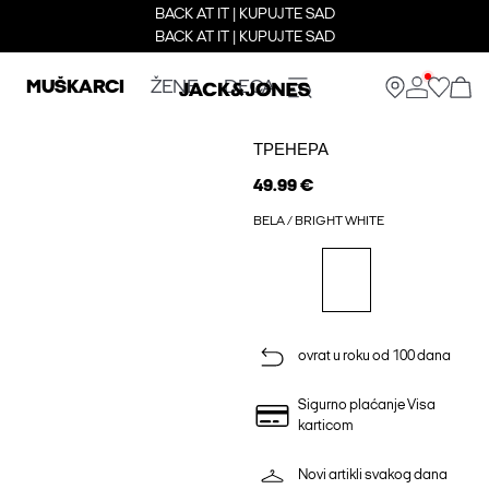
BACK AT IT | KUPUJTE SAD
BACK AT IT | KUPUJTE SAD
MUŠKARCI
ŽENE
DECA
ТРЕНЕРА
49.99 €
BELA / BRIGHT WHITE
ovrat u roku od 100 dana
Sigurno plaćanje Visa
karticom
Novi artikli svakog dana