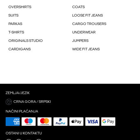
OVERSHIRTS
COATS
SUITS
LOOSE FIT JEANS
PARKAS
CARGO TROUSERS
T-SHIRTS
UNDERWEAR
ORIGINALS STUDIO
JUMPERS
CARDIGANS
WIDE FIT JEANS
ZEMLJA/JEZIK
CRNA GORA / SRPSKI
NAČINI PLAĆANJA
OSTANI U KONTAKTU