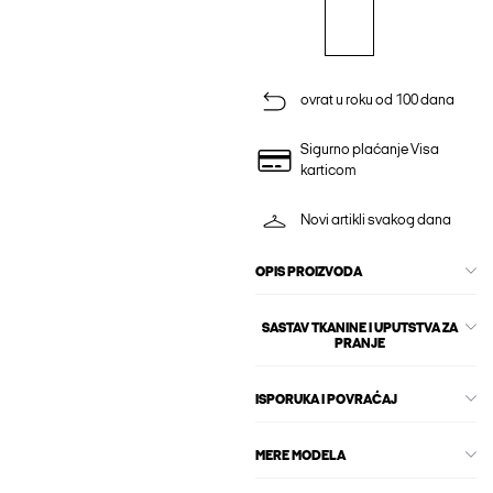
ovrat u roku od 100 dana
Sigurno plaćanje Visa
karticom
Novi artikli svakog dana
OPIS PROIZVODA
SASTAV TKANINE I UPUTSTVA ZA
PRANJE
ISPORUKA I POVRAĆAJ
MERE MODELA