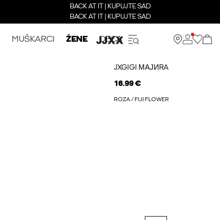
BACK AT IT | KUPUJTE SAD
BACK AT IT | KUPUJTE SAD
MUŠKARCI
ŽENE
DECA
JXGIGI МАЈИRA
16.99 €
ROZA / FIJI FLOWER