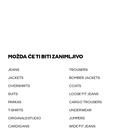
MOŽDA ĆE TI BITI ZANIMLJIVO
JEANS
TROUSERS
JACKETS
BOMBER JACKETS
OVERSHIRTS
COATS
SUITS
LOOSE FIT JEANS
PARKAS
CARGO TROUSERS
T-SHIRTS
UNDERWEAR
ORIGINALS STUDIO
JUMPERS
CARDIGANS
WIDE FIT JEANS