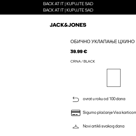
BACK AT IT | KUPUJTE SAD
BACK AT IT | KUPUJTE SAD
ОБИЧНО УКЛАПАЊЕ ЦХИНО
39.99 €
CRNA / BLACK
ovrat u roku od 100 dana
Sigurno plaćanje Visa kartico
Novi artikli svakog dana