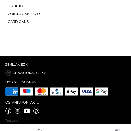
T-SHIRTS
ORIGINALS STUDIO
CARDIGANS
ZEMLJA/JEZIK
CRNA GORA / SRPSKI
NAČINI PLAĆANJA
OSTANI U KONTAKTU
Trustpilot