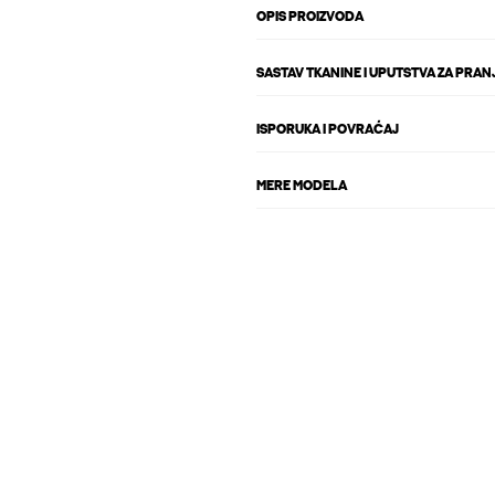
OPIS PROIZVODA
SASTAV TKANINE I UPUTSTVA ZA PRAN
ISPORUKA I POVRAĆAJ
MERE MODELA