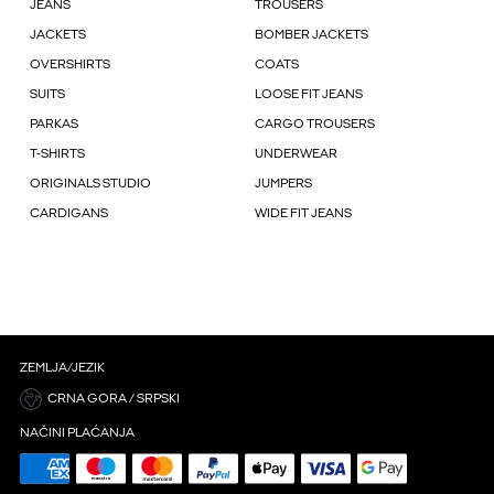
JEANS
TROUSERS
JACKETS
BOMBER JACKETS
OVERSHIRTS
COATS
SUITS
LOOSE FIT JEANS
PARKAS
CARGO TROUSERS
T-SHIRTS
UNDERWEAR
ORIGINALS STUDIO
JUMPERS
CARDIGANS
WIDE FIT JEANS
ZEMLJA/JEZIK
CRNA GORA / SRPSKI
NAČINI PLAĆANJA