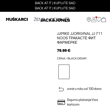
BACK AT IT | KUPUJTE SAD
BACK AT IT | KUPUJTE SAD
MUŠKARCI
ŽENE
DECA
JJIMIKE JJORIGINAL JJ 711
NOOS ТРАКАСТЕ ФИТ
ФАРМЕРКЕ
79.99 €
CRNA / BLACK DENIM
ovrat u roku od 100 dana
Sigurno plaćanje Visa
karticom