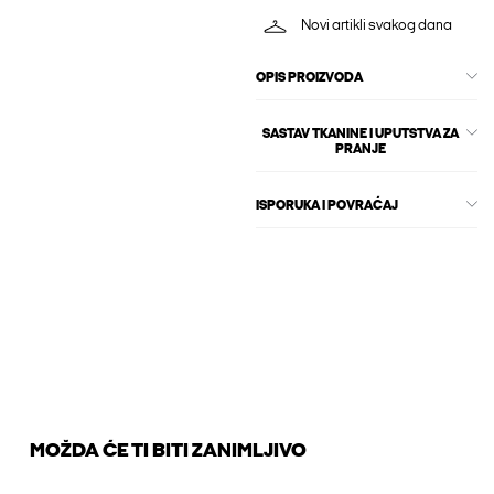
Novi artikli svakog dana
OPIS PROIZVODA
SASTAV TKANINE I UPUTSTVA ZA
PRANJE
ISPORUKA I POVRAĆAJ
MOŽDA ĆE TI BITI ZANIMLJIVO