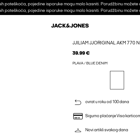
h poteškoća, pojedine isporuke mogu malo kasniti. Porudžbinu možete 
h poteškoća, pojedine isporuke mogu malo kasniti. Porudžbinu možete 
JJILIAM JJORIGINAL AKM 77
39.99 €
PLAVA / BLUE DENIM
ovrat u roku od 100 dana
Sigurno plaćanje Visa kartico
Novi artikli svakog dana