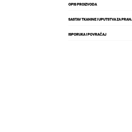
OPIS PROIZVODA
SASTAV TKANINE I UPUTSTVA ZA PRAN
ISPORUKA I POVRAĆAJ