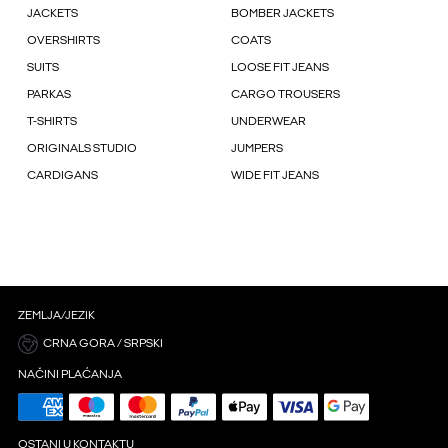
JACKETS
BOMBER JACKETS
OVERSHIRTS
COATS
SUITS
LOOSE FIT JEANS
PARKAS
CARGO TROUSERS
T-SHIRTS
UNDERWEAR
ORIGINALS STUDIO
JUMPERS
CARDIGANS
WIDE FIT JEANS
ZEMLJA/JEZIK
CRNA GORA / SRPSKI
NAČINI PLAĆANJA
OSTANI U KONTAKTU