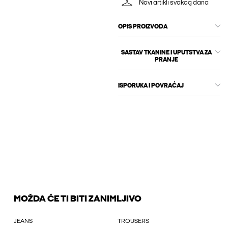
Novi artikli svakog dana
OPIS PROIZVODA
SASTAV TKANINE I UPUTSTVA ZA
PRANJE
ISPORUKA I POVRAĆAJ
MOŽDA ĆE TI BITI ZANIMLJIVO
JEANS
TROUSERS