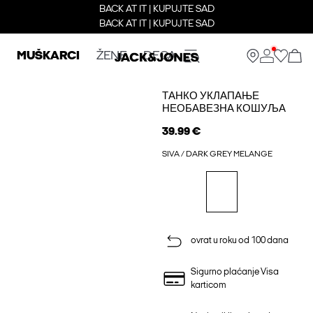
BACK AT IT | KUPUJTE SAD
BACK AT IT | KUPUJTE SAD
MUŠKARCI
ŽENE
DECA
ТАНКО УКЛАПАЊЕ
НЕОБАВЕЗНА КОШУЉА
39.99 €
SIVA / DARK GREY MELANGE
ovrat u roku od 100 dana
Sigurno plaćanje Visa
karticom