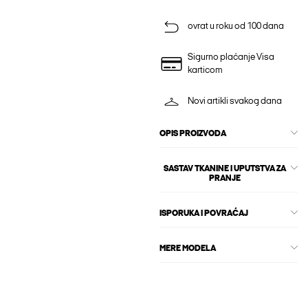
ovrat u roku od 100 dana
Sigurno plaćanje Visa
karticom
Novi artikli svakog dana
OPIS PROIZVODA
SASTAV TKANINE I UPUTSTVA ZA
PRANJE
ISPORUKA I POVRAĆAJ
MERE MODELA