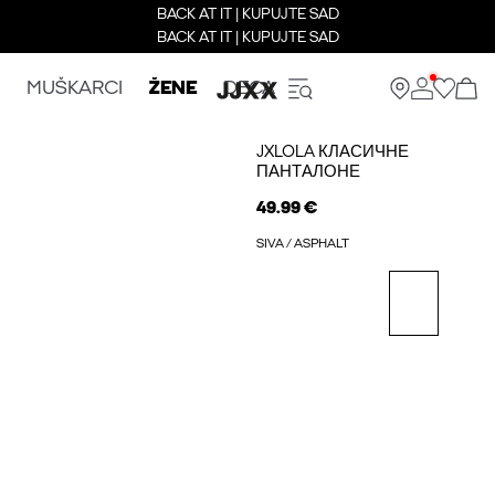
BACK AT IT | KUPUJTE SAD
BACK AT IT | KUPUJTE SAD
MUŠKARCI
ŽENE
DECA
JXLOLA КЛАСИЧНЕ
ПАНТАЛОНЕ
49.99 €
SIVA / ASPHALT