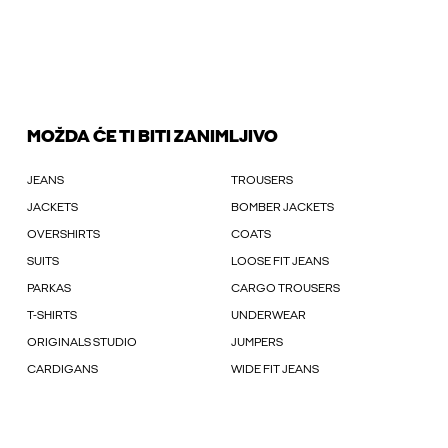
MOŽDA ĆE TI BITI ZANIMLJIVO
JEANS
TROUSERS
JACKETS
BOMBER JACKETS
OVERSHIRTS
COATS
SUITS
LOOSE FIT JEANS
PARKAS
CARGO TROUSERS
T-SHIRTS
UNDERWEAR
ORIGINALS STUDIO
JUMPERS
CARDIGANS
WIDE FIT JEANS