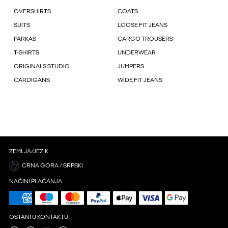
OVERSHIRTS
COATS
SUITS
LOOSE FIT JEANS
PARKAS
CARGO TROUSERS
T-SHIRTS
UNDERWEAR
ORIGINALS STUDIO
JUMPERS
CARDIGANS
WIDE FIT JEANS
ZEMLJA/JEZIK
CRNA GORA / SRPSKI
NAČINI PLAĆANJA
OSTANI U KONTAKTU