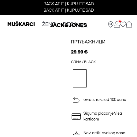
BACK AT IT | KUPUJTE SAD
BACK AT IT | KUPUJTE SAD
MUŠKARCI
ŽENE
DECA
ПРТЉАЖНИЦИ
29.99 €
CRNA / BLACK
ovrat u roku od 100 dana
Sigurno plaćanje Visa
karticom
Novi artikli svakog dana