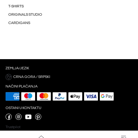
T-SHIRTS
ORIGINALS STUDIO
CARDIGANS
ZEMLJA/JEZIK
CRNA GORA / SRPSKI
NAČINI PLAĆANJA
OSTANI U KONTAKTU
Trustpilot