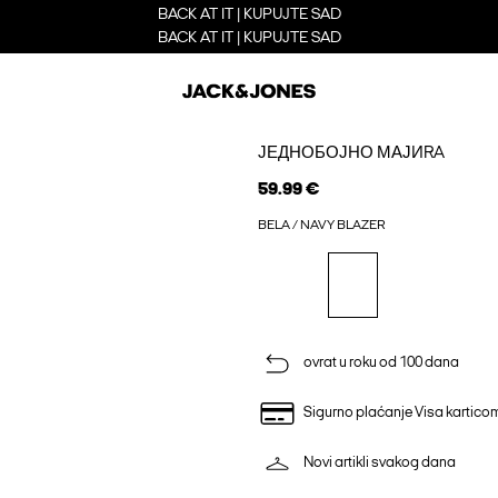
BACK AT IT | KUPUJTE SAD
BACK AT IT | KUPUJTE SAD
ЈЕДНОБОЈНО МАЈИRA
59.99 €
BELA / NAVY BLAZER
ovrat u roku od 100 dana
Sigurno plaćanje Visa kartico
Novi artikli svakog dana