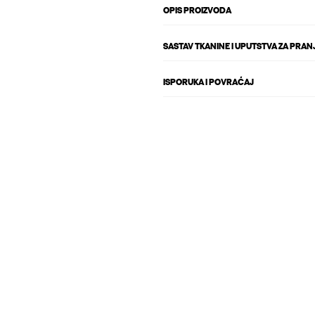
OPIS PROIZVODA
SASTAV TKANINE I UPUTSTVA ZA PRAN
ISPORUKA I POVRAĆAJ