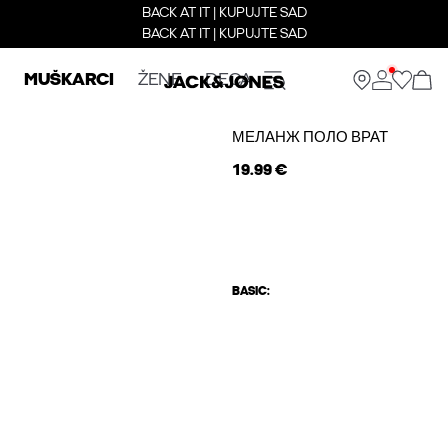
BACK AT IT | KUPUJTE SAD
BACK AT IT | KUPUJTE SAD
MUŠKARCI
ŽENE
DECA
МЕЛАНЖ ПОЛО ВРАТ
19.99 €
BASIC: