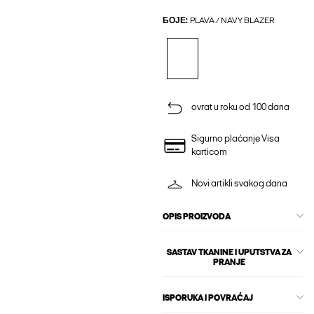
БОЈЕ:
PLAVA / NAVY BLAZER
ovrat u roku od 100 dana
Sigurno plaćanje Visa
karticom
Novi artikli svakog dana
OPIS PROIZVODA
SASTAV TKANINE I UPUTSTVA ZA
PRANJE
ISPORUKA I POVRAĆAJ