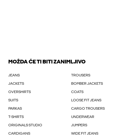
MOŽDA ĆE TI BITI ZANIMLJIVO
JEANS
TROUSERS
JACKETS
BOMBER JACKETS
OVERSHIRTS
COATS
SUITS
LOOSE FIT JEANS
PARKAS
CARGO TROUSERS
T-SHIRTS
UNDERWEAR
ORIGINALS STUDIO
JUMPERS
CARDIGANS
WIDE FIT JEANS