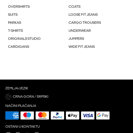
OVERSHIRTS
COATS
SUITS
LOOSE FIT JEANS
PARKAS
CARGO TROUSERS
T-SHIRTS
UNDERWEAR
ORIGINALS STUDIO
JUMPERS
CARDIGANS
WIDE FIT JEANS
ZEMLJA/JEZIK
CRNA GORA / SRPSKI
NAČINI PLAĆANJA
OSTANI U KONTAKTU