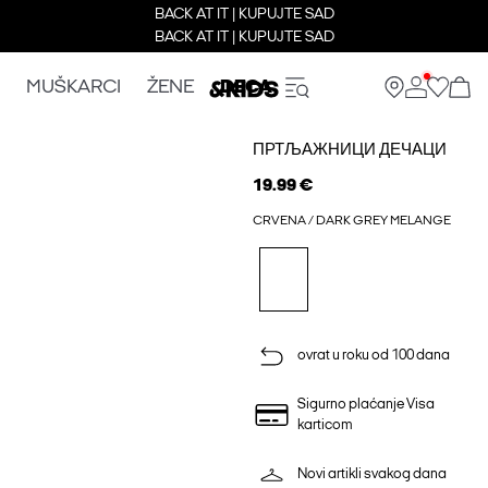
BACK AT IT | KUPUJTE SAD
BACK AT IT | KUPUJTE SAD
MUŠKARCI
ŽENE
DECA
ПРТЉАЖНИЦИ ДЕЧАЦИ
19.99 €
CRVENA / DARK GREY MELANGE
ovrat u roku od 100 dana
Sigurno plaćanje Visa
karticom
Novi artikli svakog dana