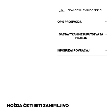
Novi artikli svakog dana
OPIS PROIZVODA
SASTAV TKANINE I UPUTSTVA ZA
PRANJE
ISPORUKA I POVRAĆAJ
MOŽDA ĆE TI BITI ZANIMLJIVO