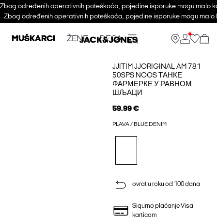
Zbog određenih operativnih poteškoća, pojedine isporuke mogu malo ka
Zbog određenih operativnih poteškoća, pojedine isporuke mogu malo k
MUŠKARCI
ŽENE
DECA
JJITIM JJORIGINAL AM 781
50SPS NOOS ТАНКЕ
ФАРМЕРКЕ У РАВНОМ
ШЉАЦИ
59.99 €
PLAVA / BLUE DENIM
ovrat u roku od 100 dana
Sigurno plaćanje Visa
karticom