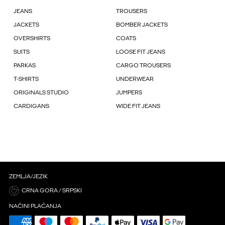
JEANS
TROUSERS
JACKETS
BOMBER JACKETS
OVERSHIRTS
COATS
SUITS
LOOSE FIT JEANS
PARKAS
CARGO TROUSERS
T-SHIRTS
UNDERWEAR
ORIGINALS STUDIO
JUMPERS
CARDIGANS
WIDE FIT JEANS
ZEMLJA/JEZIK
CRNA GORA / SRPSKI
NAČINI PLAĆANJA