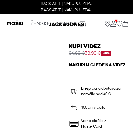
BACK AT IT | NAKUPUJ ZDAJ
BACK AT IT | NAKUPUJ ZDAJ
MOŠKI
ŽENSKE
OTROCI
KUPI VIDEZ
64.98 €
38.98 €
-40%
NAKUPUJ GLEDE NA VIDEZ
Brezplačna dostava za
naročila nad 40 €
100 dni vračila
Varno plačilo z
MasterCard