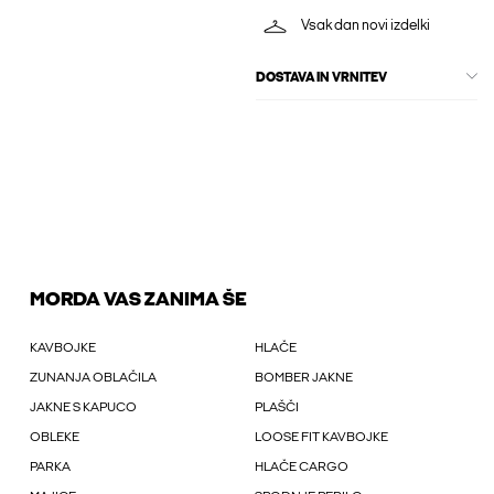
Vsak dan novi izdelki
DOSTAVA IN VRNITEV
MORDA VAS ZANIMA ŠE
KAVBOJKE
HLAČE
ZUNANJA OBLAČILA
BOMBER JAKNE
JAKNE S KAPUCO
PLAŠČI
OBLEKE
LOOSE FIT KAVBOJKE
PARKA
HLAČE CARGO