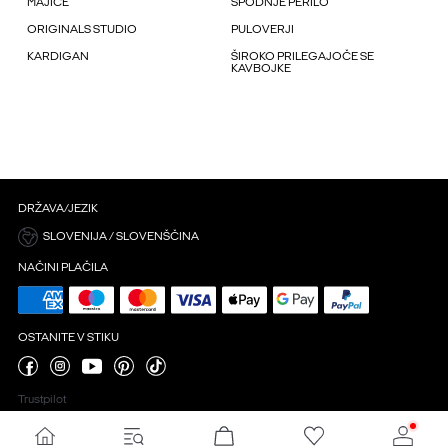
MAJICE
SPODNJE PERILO
ORIGINALS STUDIO
PULOVERJI
KARDIGAN
ŠIROKO PRILEGAJOČE SE
KAVBOJKE
DRŽAVA/JEZIK
SLOVENIJA / SLOVENŠČINA
NAČINI PLAČILA
OSTANITE V STIKU
Trustpilot