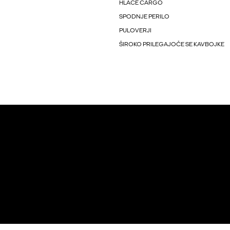
HLAČE CARGO
SPODNJE PERILO
PULOVERJI
ŠIROKO PRILEGAJOČE SE KAVBOJKE