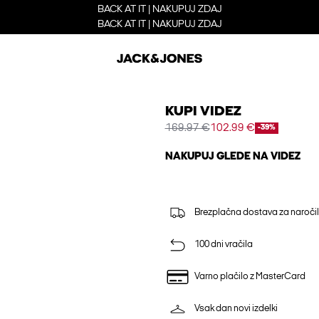
BACK AT IT | NAKUPUJ ZDAJ
BACK AT IT | NAKUPUJ ZDAJ
KUPI VIDEZ
169.97 €
102.99 €
-39%
NAKUPUJ GLEDE NA VIDEZ
Brezplačna dostava za naročil
100 dni vračila
Varno plačilo z MasterCard
Vsak dan novi izdelki