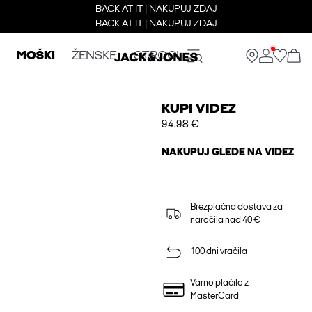
BACK AT IT | NAKUPUJ ZDAJ
BACK AT IT | NAKUPUJ ZDAJ
MOŠKI
ŽENSKE
OTROCI
KUPI VIDEZ
94.98 €
NAKUPUJ GLEDE NA VIDEZ
Brezplačna dostava za
naročila nad 40 €
100 dni vračila
Varno plačilo z
MasterCard