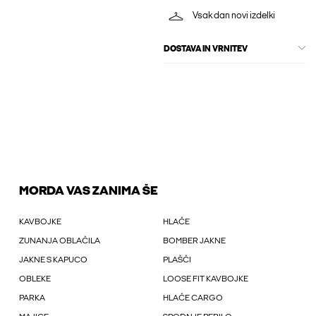
Vsak dan novi izdelki
DOSTAVA IN VRNITEV
MORDA VAS ZANIMA ŠE
KAVBOJKE
HLAČE
ZUNANJA OBLAČILA
BOMBER JAKNE
JAKNE S KAPUCO
PLAŠČI
OBLEKE
LOOSE FIT KAVBOJKE
PARKA
HLAČE CARGO