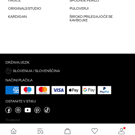
MAJICE
SPODNJE PERILO
ORIGINALS STUDIO
PULOVERJI
KARDIGAN
ŠIROKO PRILEGAJOČE SE
KAVBOJKE
DRŽAVA/JEZIK
SLOVENIJA / SLOVENŠČINA
NAČINI PLAČILA
OSTANITE V STIKU
Trustpilot