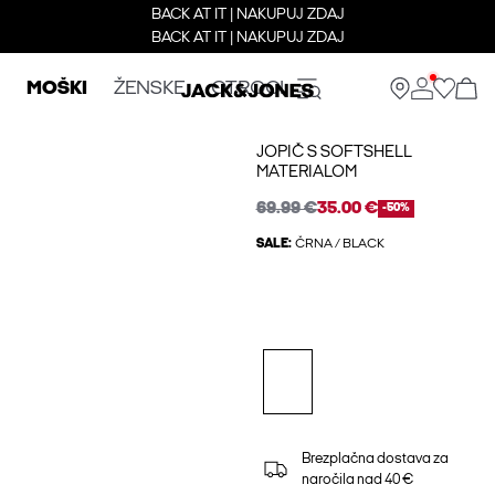
BACK AT IT | NAKUPUJ ZDAJ
BACK AT IT | NAKUPUJ ZDAJ
MOŠKI
ŽENSKE
OTROCI
JOPIČ S SOFTSHELL
MATERIALOM
69.99 €
35.00 €
-50%
SALE:
ČRNA / BLACK
Brezplačna dostava za
naročila nad 40 €