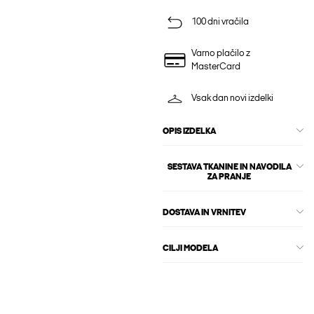
100 dni vračila
Varno plačilo z
MasterCard
Vsak dan novi izdelki
OPIS IZDELKA
SESTAVA TKANINE IN NAVODILA
ZA PRANJE
DOSTAVA IN VRNITEV
CILJI MODELA