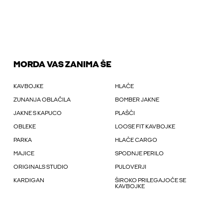
MORDA VAS ZANIMA ŠE
KAVBOJKE
HLAČE
ZUNANJA OBLAČILA
BOMBER JAKNE
JAKNE S KAPUCO
PLAŠČI
OBLEKE
LOOSE FIT KAVBOJKE
PARKA
HLAČE CARGO
MAJICE
SPODNJE PERILO
ORIGINALS STUDIO
PULOVERJI
KARDIGAN
ŠIROKO PRILEGAJOČE SE
KAVBOJKE