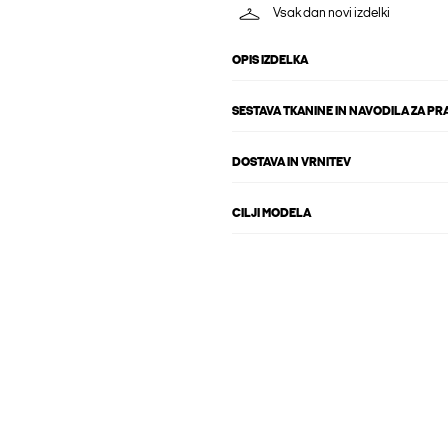
Vsak dan novi izdelki
OPIS IZDELKA
SESTAVA TKANINE IN NAVODILA ZA PR
DOSTAVA IN VRNITEV
CILJI MODELA