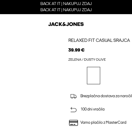
BACK AT IT | NAKUPUJ ZDAJ
BACK AT IT | NAKUPUJ ZDAJ
RELAXED FIT CASUAL SRAJCA
39.99 €
ZELENA / DUSTY OLIVE
Brezplačna dostava za naročil
100 dni vračila
Varno plačilo z MasterCard