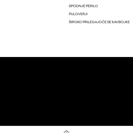
SPODNJE PERILO
PULOVERJI
ŠIROKO PRILEGAJOČE SE KAVBOJKE