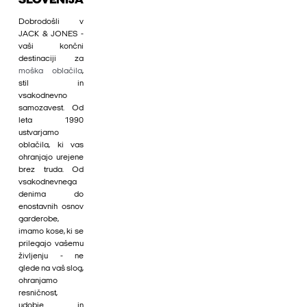
SLOVENIJA
Dobrodošli v
JACK & JONES -
vaši končni
destinaciji za
moška oblačila
,
stil in
vsakodnevno
samozavest. Od
leta 1990
ustvarjamo
oblačila, ki vas
ohranjajo urejene
brez truda. Od
vsakodnevnega
denima do
enostavnih osnov
garderobe,
imamo kose, ki se
prilegajo vašemu
življenju - ne
glede na vaš slog,
ohranjamo
resničnost,
udobje in