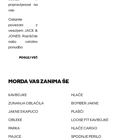
pripravljenost na
vse.
Ostanite
povezani z
vesoljem JACK &
JONES. Raziščite
našo celotno
ponudbo
POGLEJ VEČ
MORDA VAS ZANIMA ŠE
KAVBOJKE
HLAČE
ZUNANJA OBLAČILA
BOMBER JAKNE
JAKNE S KAPUCO
PLAŠČI
OBLEKE
LOOSE FIT KAVBOJKE
PARKA
HLAČE CARGO
MAJICE
SPODNJE PERILO