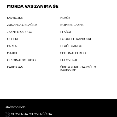
MORDA VAS ZANIMA ŠE
KAVBOJKE
HLAČE
ZUNANJA OBLAČILA
BOMBER JAKNE
JAKNE S KAPUCO
PLAŠČI
OBLEKE
LOOSE FIT KAVBOJKE
PARKA
HLAČE CARGO
MAJICE
SPODNJE PERILO
ORIGINALS STUDIO
PULOVERJI
KARDIGAN
ŠIROKO PRILEGAJOČE SE
KAVBOJKE
DRŽAVA/JEZIK
SLOVENIJA / SLOVENŠČINA