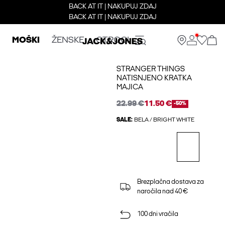
BACK AT IT | NAKUPUJ ZDAJ
BACK AT IT | NAKUPUJ ZDAJ
MOŠKI
ŽENSKE
OTROCI
STRANGER THINGS
NATISNJENO KRATKA
MAJICA
22.99 €
11.50 €
-50%
SALE:
BELA / BRIGHT WHITE
Brezplačna dostava za
naročila nad 40 €
100 dni vračila