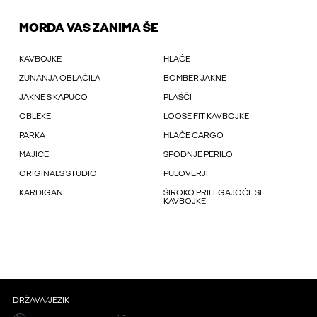
MORDA VAS ZANIMA ŠE
KAVBOJKE
HLAČE
ZUNANJA OBLAČILA
BOMBER JAKNE
JAKNE S KAPUCO
PLAŠČI
OBLEKE
LOOSE FIT KAVBOJKE
PARKA
HLAČE CARGO
MAJICE
SPODNJE PERILO
ORIGINALS STUDIO
PULOVERJI
KARDIGAN
ŠIROKO PRILEGAJOČE SE
KAVBOJKE
DRŽAVA/JEZIK