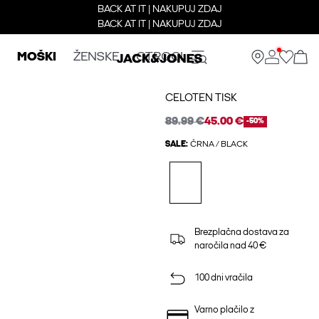
BACK AT IT | NAKUPUJ ZDAJ
BACK AT IT | NAKUPUJ ZDAJ
MOŠKI
ŽENSKE
OTROCI
CELOTEN TISK
89.99 €
45.00 €
-50%
SALE:
ČRNA / BLACK
Brezplačna dostava za
naročila nad 40 €
100 dni vračila
Varno plačilo z