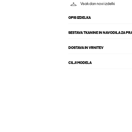
Vsak dan novi izdelki
OPIS IZDELKA
SESTAVA TKANINE IN NAVODILA ZA PR
DOSTAVA IN VRNITEV
CILJI MODELA