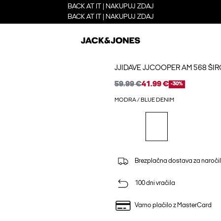
BACK AT IT | NAKUPUJ ZDAJ
BACK AT IT | NAKUPUJ ZDAJ
JJIDAVE JJCOOPER AM 568 ŠI
59.99 €
41.99 €
-30%
MODRA / BLUE DENIM
Brezplačna dostava za naročil
100 dni vračila
Varno plačilo z MasterCard