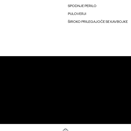
SPODNJE PERILO
PULOVERJI
ŠIROKO PRILEGAJOČE SE KAVBOJKE