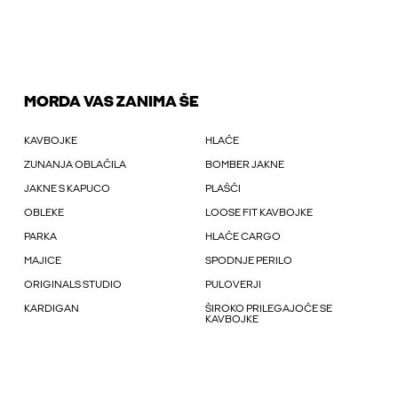
MORDA VAS ZANIMA ŠE
KAVBOJKE
HLAČE
ZUNANJA OBLAČILA
BOMBER JAKNE
JAKNE S KAPUCO
PLAŠČI
OBLEKE
LOOSE FIT KAVBOJKE
PARKA
HLAČE CARGO
MAJICE
SPODNJE PERILO
ORIGINALS STUDIO
PULOVERJI
KARDIGAN
ŠIROKO PRILEGAJOČE SE
KAVBOJKE