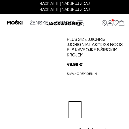
BACK AT IT | NAKUPUJ ZDAJ
BACK AT IT | NAKUPUJ ZDAJ
MOŠKI
ŽENSKE
OTROCI
PLUS SIZE JJICHRIS
JJORIGNIAL AKM 928 NOOS
PLS KAVBOJKE S ŠIROKIM
KROJEM
49.99 €
SIVA / GREY DENIM