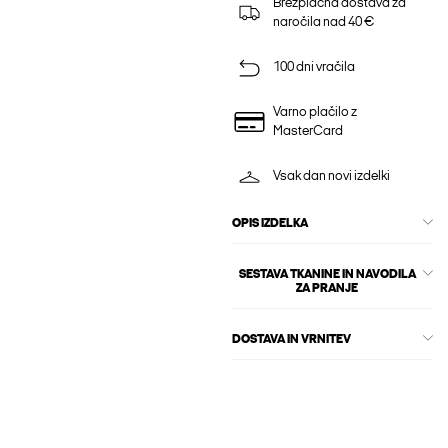
Brezplačna dostava za
naročila nad 40 €
100 dni vračila
Varno plačilo z
MasterCard
Vsak dan novi izdelki
OPIS IZDELKA
SESTAVA TKANINE IN NAVODILA
ZA PRANJE
DOSTAVA IN VRNITEV