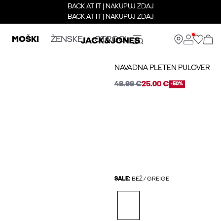
BACK AT IT | NAKUPUJ ZDAJ
BACK AT IT | NAKUPUJ ZDAJ
MOŠKI
ŽENSKE
OTROCI
NAVADNA PLETEN PULOVER
49.99 €
25.00 €
-50%
SALE:
BEŽ / GREIGE