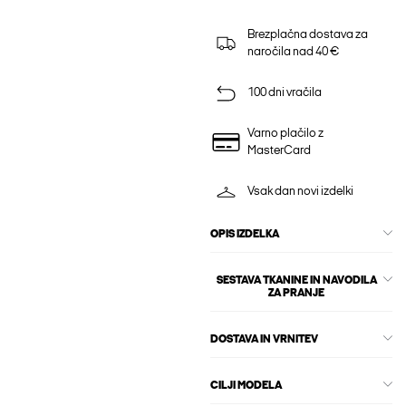
Brezplačna dostava za
naročila nad 40 €
100 dni vračila
Varno plačilo z
MasterCard
Vsak dan novi izdelki
OPIS IZDELKA
SESTAVA TKANINE IN NAVODILA
ZA PRANJE
DOSTAVA IN VRNITEV
CILJI MODELA