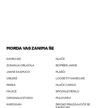
MORDA VAS ZANIMA ŠE
KAVBOJKE
HLAČE
ZUNANJA OBLAČILA
BOMBER JAKNE
JAKNE S KAPUCO
PLAŠČI
OBLEKE
LOOSE FIT KAVBOJKE
PARKA
HLAČE CARGO
MAJICE
SPODNJE PERILO
ORIGINALS STUDIO
PULOVERJI
KARDIGAN
ŠIROKO PRILEGAJOČE SE
KAVBOJKE