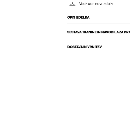
Vsak dan novi izdelki
OPIS IZDELKA
SESTAVA TKANINE IN NAVODILA ZA PR
DOSTAVA IN VRNITEV