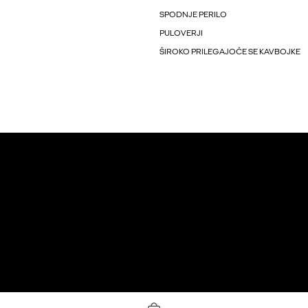
SPODNJE PERILO
PULOVERJI
ŠIROKO PRILEGAJOČE SE KAVBOJKE