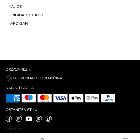
MAJICE
ORIGINALS STUDIO
KARDIGAN
DRŽAVA/JEZIK
SLOVENIJA / SLOVENŠČINA
NAČINI PLAČILA
OSTANITE V STIKU
Trustpilot