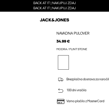
BACK AT IT | NAKUPUJ ZDAJ
BACK AT IT | NAKUPUJ ZDAJ
NAVADNA PULOVER
34.99 €
MODRA / FLINT STONE
Brezplačna dostava za naročil
100 dni vračila
Varno plačilo z MasterCard