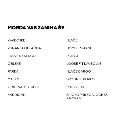
MORDA VAS ZANIMA ŠE
KAVBOJKE
HLAČE
ZUNANJA OBLAČILA
BOMBER JAKNE
JAKNE S KAPUCO
PLAŠČI
OBLEKE
LOOSE FIT KAVBOJKE
PARKA
HLAČE CARGO
MAJICE
SPODNJE PERILO
ORIGINALS STUDIO
PULOVERJI
KARDIGAN
ŠIROKO PRILEGAJOČE SE
KAVBOJKE