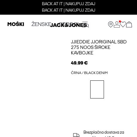
BACK AT IT | NAKUPUJ ZDAJ
BACK AT IT | NAKUPUJ ZDAJ
MOŠKI
ŽENSKE
OTROCI
JJIEDDIE JJORIGINAL SBD
275 NOOS ŠIROKE
KAVBOJKE
49.99 €
ČRNA / BLACK DENIM
Brezplačna dostava za