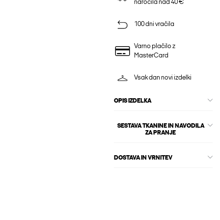
naročila nad 40 €
100 dni vračila
Varno plačilo z
MasterCard
Vsak dan novi izdelki
OPIS IZDELKA
SESTAVA TKANINE IN NAVODILA
ZA PRANJE
DOSTAVA IN VRNITEV