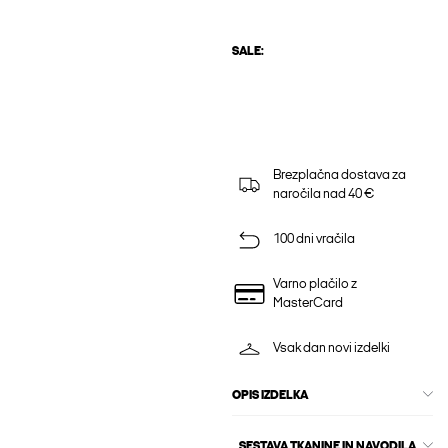
SALE:
Brezplačna dostava za
naročila nad 40 €
100 dni vračila
Varno plačilo z
MasterCard
Vsak dan novi izdelki
OPIS IZDELKA
SESTAVA TKANINE IN NAVODILA