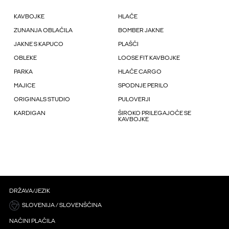
KAVBOJKE
HLAČE
ZUNANJA OBLAČILA
BOMBER JAKNE
JAKNE S KAPUCO
PLAŠČI
OBLEKE
LOOSE FIT KAVBOJKE
PARKA
HLAČE CARGO
MAJICE
SPODNJE PERILO
ORIGINALS STUDIO
PULOVERJI
KARDIGAN
ŠIROKO PRILEGAJOČE SE
KAVBOJKE
DRŽAVA/JEZIK
SLOVENIJA / SLOVENŠČINA
NAČINI PLAČILA