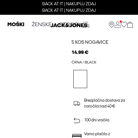
BACK AT IT | NAKUPUJ ZDAJ
BACK AT IT | NAKUPUJ ZDAJ
MOŠKI
ŽENSKE
OTROCI
5 KOS NOGAVICE
14.99 €
ČRNA / BLACK
Brezplačna dostava za
naročila nad 40 €
100 dni vračila
Varno plačilo z