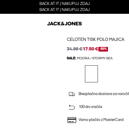
BACK AT IT | NAKUPUJ ZDAJ
BACK AT IT | NAKUPUJ ZDAJ
CELOTEN TISK POLO MAJICA
34.99 €
17.50 €
-50%
SALE:
MODRA / STORMY SEA
Brezplačna dostava za naročil
100 dni vračila
Varno plačilo z MasterCard