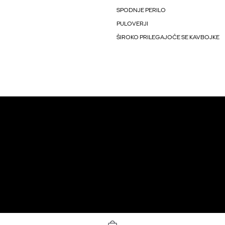
SPODNJE PERILO
PULOVERJI
ŠIROKO PRILEGAJOČE SE KAVBOJKE