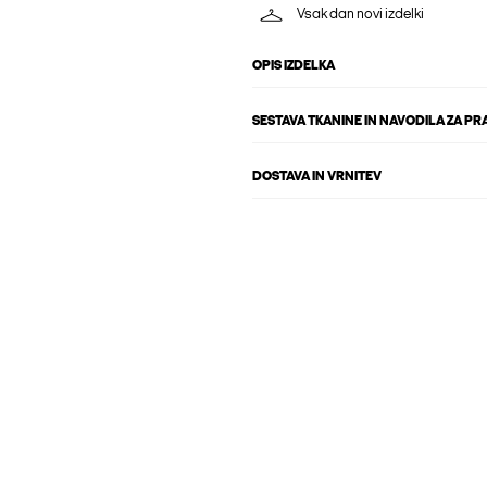
Vsak dan novi izdelki
OPIS IZDELKA
SESTAVA TKANINE IN NAVODILA ZA PR
DOSTAVA IN VRNITEV