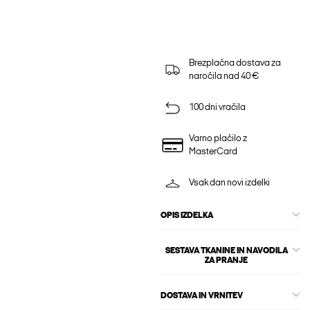
Brezplačna dostava za
naročila nad 40 €
100 dni vračila
Varno plačilo z
MasterCard
Vsak dan novi izdelki
OPIS IZDELKA
SESTAVA TKANINE IN NAVODILA
ZA PRANJE
DOSTAVA IN VRNITEV