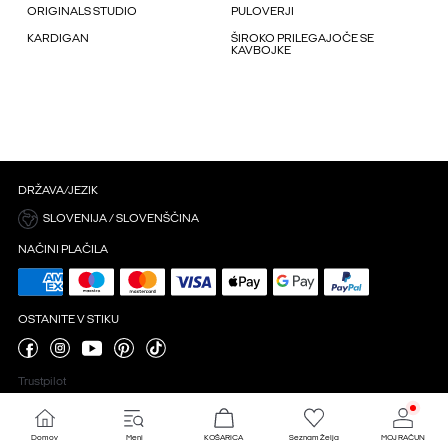
ORIGINALS STUDIO
PULOVERJI
KARDIGAN
ŠIROKO PRILEGAJOČE SE
KAVBOJKE
DRŽAVA/JEZIK
SLOVENIJA / SLOVENŠČINA
NAČINI PLAČILA
OSTANITE V STIKU
Trustpilot
Domov
Meni
KOŠARICA
Seznam Želja
MOJ RAČUN
Nastavitve piškotkov