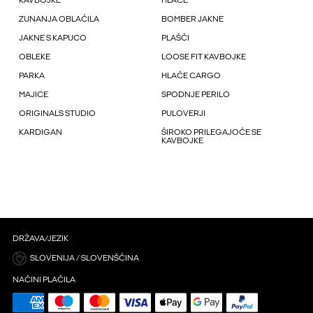
KAVBOJKE
HLAČE
ZUNANJA OBLAČILA
BOMBER JAKNE
JAKNE S KAPUCO
PLAŠČI
OBLEKE
LOOSE FIT KAVBOJKE
PARKA
HLAČE CARGO
MAJICE
SPODNJE PERILO
ORIGINALS STUDIO
PULOVERJI
KARDIGAN
ŠIROKO PRILEGAJOČE SE
KAVBOJKE
DRŽAVA/JEZIK
SLOVENIJA / SLOVENŠČINA
NAČINI PLAČILA