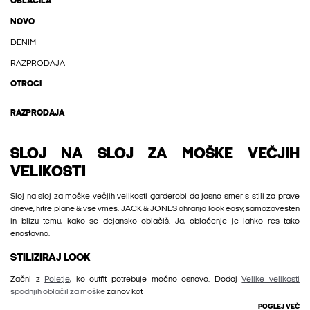
OBLAČILA
NOVO
DENIM
RAZPRODAJA
OTROCI
RAZPRODAJA
SLOJ NA SLOJ ZA MOŠKE VEČJIH
VELIKOSTI
Sloj na sloj za moške večjih velikosti garderobi da jasno smer s stili za prave
dneve, hitre plane & vse vmes. JACK & JONES ohranja look easy, samozavesten
in blizu temu, kako se dejansko oblačiš. Ja, oblačenje je lahko res tako
enostavno.
STILIZIRAJ LOOK
Začni z
Poletje
, ko outfit potrebuje močno osnovo. Dodaj
Velike velikosti
spodnjih oblačil za moške
za nov kot
POGLEJ VEČ