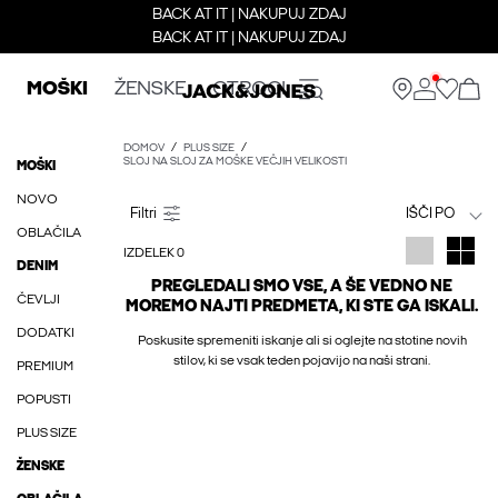
BACK AT IT | NAKUPUJ ZDAJ
BACK AT IT | NAKUPUJ ZDAJ
MOŠKI
ŽENSKE
OTROCI
DOMOV
PLUS SIZE
SLOJ NA SLOJ ZA MOŠKE VEČJIH VELIKOSTI
MOŠKI
NOVO
IŠČI PO
OBLAČILA
IZDELEK 0
DENIM
PREGLEDALI SMO VSE, A ŠE VEDNO NE
ČEVLJI
MOREMO NAJTI PREDMETA, KI STE GA ISKALI.
DODATKI
Poskusite spremeniti iskanje ali si oglejte na stotine novih
stilov, ki se vsak teden pojavijo na naši strani.
PREMIUM
POPUSTI
PLUS SIZE
ŽENSKE