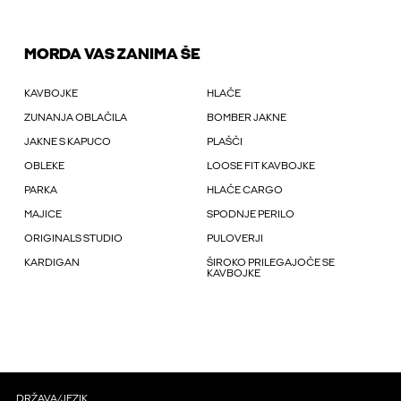
MORDA VAS ZANIMA ŠE
KAVBOJKE
HLAČE
ZUNANJA OBLAČILA
BOMBER JAKNE
JAKNE S KAPUCO
PLAŠČI
OBLEKE
LOOSE FIT KAVBOJKE
PARKA
HLAČE CARGO
MAJICE
SPODNJE PERILO
ORIGINALS STUDIO
PULOVERJI
KARDIGAN
ŠIROKO PRILEGAJOČE SE
KAVBOJKE
DRŽAVA/JEZIK