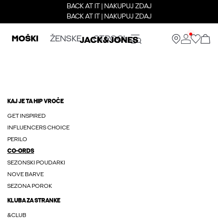
BACK AT IT | NAKUPUJ ZDAJ
BACK AT IT | NAKUPUJ ZDAJ
MOŠKI
ŽENSKE
OTROCI
KAJ JE TA HIP VROČE
GET INSPIRED
INFLUENCERS CHOICE
PERILO
CO-ORDS
SEZONSKI POUDARKI
NOVE BARVE
SEZONA POROK
KLUBA ZA STRANKE
&CLUB