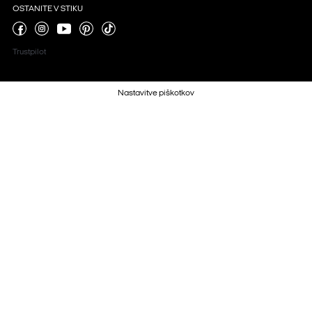
OSTANITE V STIKU
Trustpilot
Nastavitve piškotkov